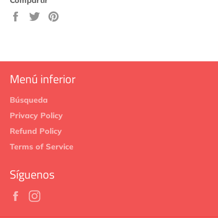
Compartir
Tuitear
Pinear
en
en
en
Facebook
Twitter
Pinterest
Menú inferior
Búsqueda
Privacy Policy
Refund Policy
Terms of Service
Síguenos
Facebook
Instagram