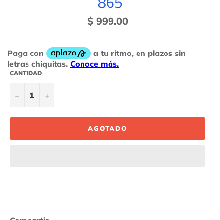
865
Precio
$ 999.00
habitual
CANTIDAD
−
+
AGOTADO
Compartir