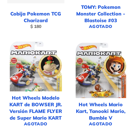
TOMY: Pokemon
Cobija Pokemon TCG
Monster Collection -
Charizard
Blastoise #03
Precio
$ 180
AGOTADO
habitual
Hot Wheels Modelo
KART de BOWSER JR.
Hot Wheels Mario
Versión FLAME FLYER
Kart, Tanooki Mario,
de Super Mario KART
Bumble V
AGOTADO
AGOTADO