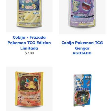
Cobija - Frazada
Pokemon TCG Edicion
Cobija Pokemon TCG
Limitada
Gengar
Precio
$ 180
AGOTADO
habitual