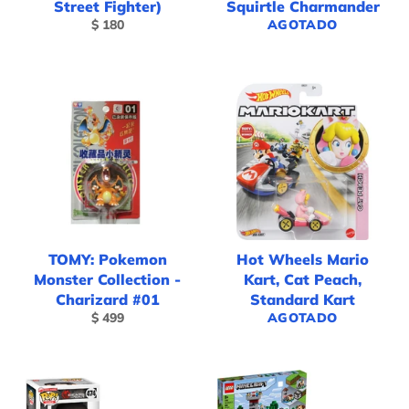
Street Fighter)
Squirtle Charmander
Precio
$ 180
AGOTADO
habitual
TOMY: Pokemon
Hot Wheels Mario
Monster Collection -
Kart, Cat Peach,
Charizard #01
Standard Kart
Precio
$ 499
AGOTADO
habitual