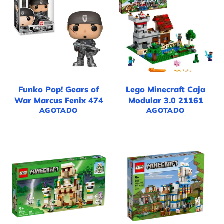
Funko Pop! Gears of
Lego Minecraft Caja
War Marcus Fenix 474
Modular 3.0 21161
AGOTADO
AGOTADO