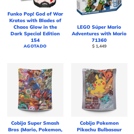
Funko Pop! God of War
Kratos with Blades of
Chaos Glow in the
LEGO Súper Mario
Dark Special Edition
Adventures with Mario
154
71360
Precio
AGOTADO
$ 1,449
habitual
Cobija Super Smash
Cobija Pokemon
Bros (Mario, Pokemon,
Pikachu Bulbasaur