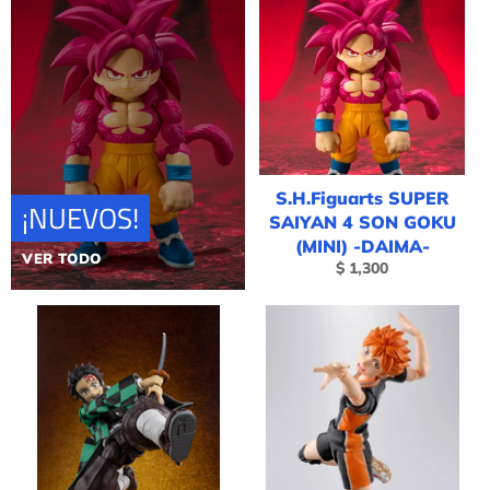
S.H.Figuarts SUPER
¡NUEVOS!
SAIYAN 4 SON GOKU
(MINI) -DAIMA-
VER TODO
Precio
$ 1,300
habitual