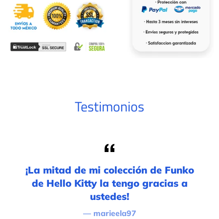
Testimonios
or
¡La mitad de mi colección de Funko
Fi
de Hello Kitty la tengo gracias a
s!
ustedes!
marieela97