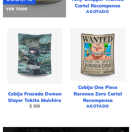
Cartel Recompensa
VER TODO
AGOTADO
Cobija One Piece
Cobija Frazada Demon
Roronoa Zoro Cartel
Slayer Tokito Muichiro
Recompensa
Precio
$ 200
AGOTADO
habitual