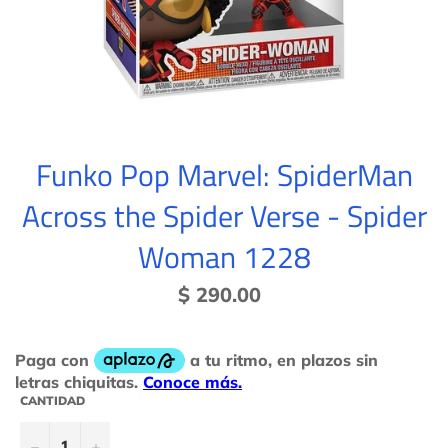
Funko Pop Marvel: SpiderMan
Across the Spider Verse - Spider
Woman 1228
Precio
$ 290.00
habitual
CANTIDAD
−
+