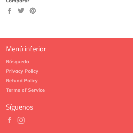
Compartir
Compartir
Tuitear
Pinear
en
en
en
Facebook
Twitter
Pinterest
Menú inferior
Búsqueda
Privacy Policy
Refund Policy
Terms of Service
Síguenos
Facebook
Instagram