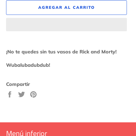
AGREGAR AL CARRITO
¡No te quedes sin tus vasos de Rick and Morty!
Wubalubadubdub!
Compartir
Compartir
Tuitear
Pinear
en
en
en
Facebook
Twitter
Pinterest
Menú inferior