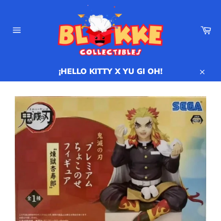
Ir
directamente
al
Ca
contenido
Navegación
¡HELLO KITTY X YU GI OH!
Cerr