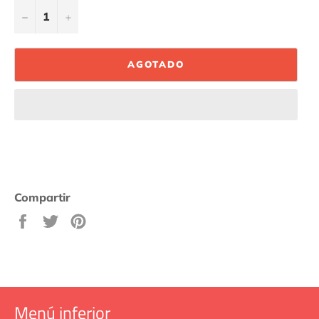
−
+
AGOTADO
Compartir
Compartir
Tuitear
Pinear
en
en
en
Facebook
Twitter
Pinterest
Menú inferior