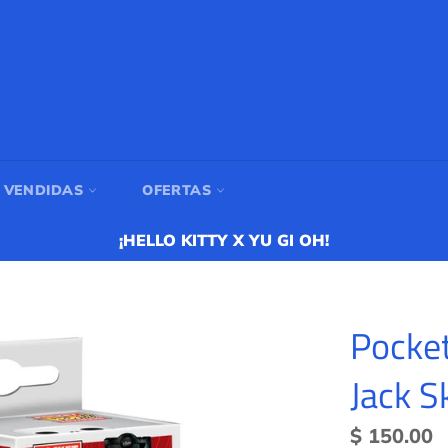
 VENDIDAS
OFERTAS
¡HELLO KITTY X YU GI OH!
Pocket
Jack S
Precio
$ 150.00