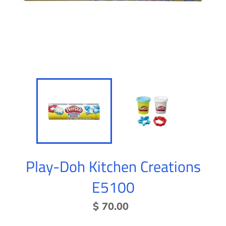
Play-Doh Kitchen Creations
E5100
Precio
$ 70.00
habitual