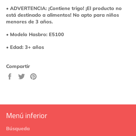
• ADVERTENCIA: ¡Contiene trigo! ¡El producto no
está destinado a alimentos! No apto para niños
menores de 3 años.
• Modelo Hasbro: E5100
• Edad: 3+ años
Compartir
Compartir
Tuitear
Pinear
en
en
en
Facebook
Twitter
Pinterest
Menú inferior
Búsqueda