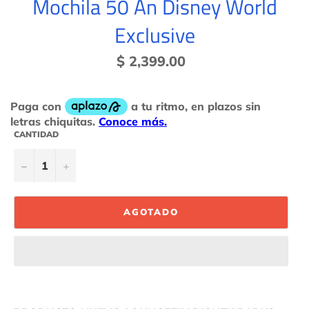
Mochila 50 An Disney World
Exclusive
Precio
$ 2,399.00
habitual
CANTIDAD
−
+
AGOTADO