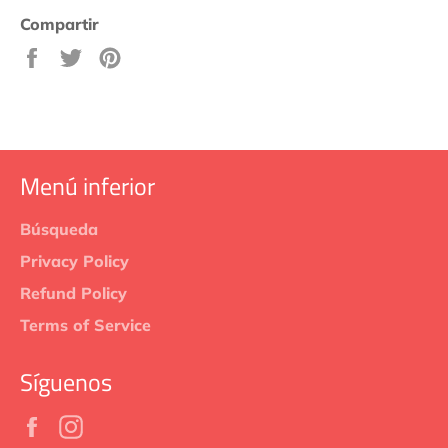
Compartir
Compartir
Tuitear
Pinear
en
en
en
Facebook
Twitter
Pinterest
Menú inferior
Búsqueda
Privacy Policy
Refund Policy
Terms of Service
Síguenos
Facebook
Instagram