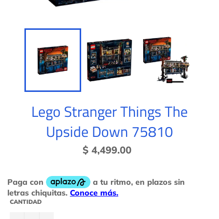
Lego Stranger Things The
Upside Down 75810
Precio
$ 4,499.00
habitual
CANTIDAD