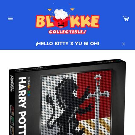
Ir
directamente
al
Ca
contenido
Navegación
¡HELLO KITTY X YU GI OH!
Cerr