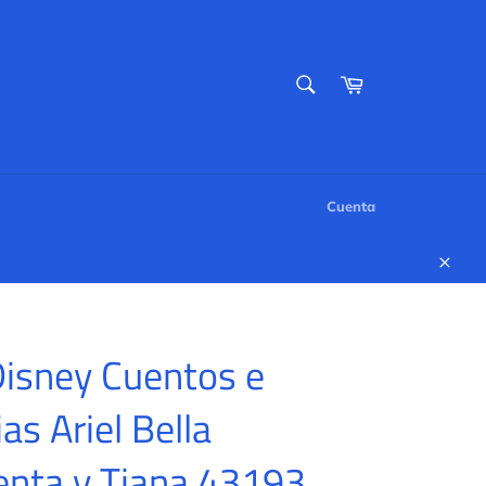
BUSCAR
Carrito
Buscar
Cuenta
Cerr
isney Cuentos e
as Ariel Bella
enta y Tiana 43193