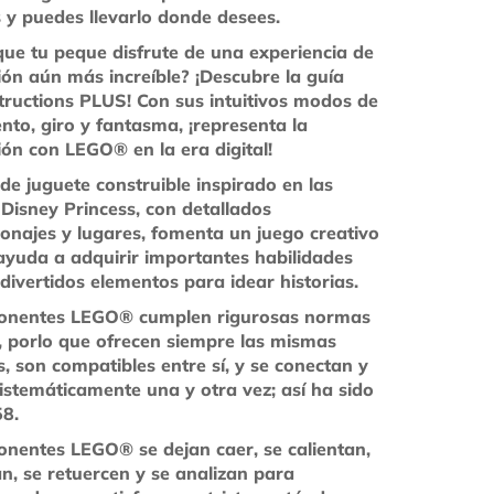
 y puedes llevarlo donde desees.
que tu peque disfrute de una experiencia de
ión aún más increíble? ¡Descubre la guía
structions PLUS! Con sus intuitivos modos de
nto, giro y fantasma, ¡representa la
ión con LEGO® en la era digital!
 de juguete construible inspirado en las
 Disney Princess, con detallados
onajes y lugares, fomenta un juego creativo
 ayuda a adquirir importantes habilidades
divertidos elementos para idear historias.
onentes LEGO® cumplen rigurosas normas
r, porlo que ofrecen siempre las mismas
, son compatibles entre sí, y se conectan y
istemáticamente una y otra vez; así ha sido
8.
nentes LEGO® se dejan caer, se calientan,
an, se retuercen y se analizan para