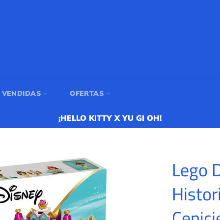
 VENDIDAS
OFERTAS
¡HELLO KITTY X YU GI OH!
Lego D
Histori
Cenici