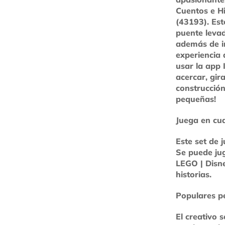
Cuentos e His
(43193). Est
puente levad
además de in
experiencia 
usar la app
acercar, gir
construcción
pequeñas!
Juega en cu
Este set de 
Se puede jug
LEGO | Disne
historias.
Populares p
El creativo 