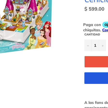
Precio
$ 599.00
habitual
CANTIDAD
−
+
A las fans d
apasionante