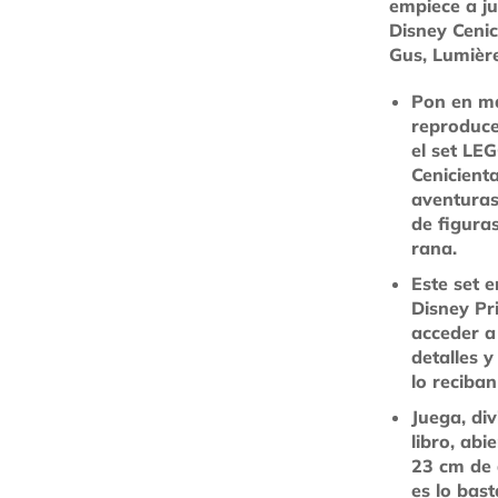
empiece a j
Disney Cenic
Gus, Lumière
Pon en ma
reproduce
el set LE
Cenicienta
aventuras
de figura
rana.
Este set 
Disney Pri
acceder a
detalles 
lo reciba
Juega, di
libro, ab
23 cm de 
es lo bas