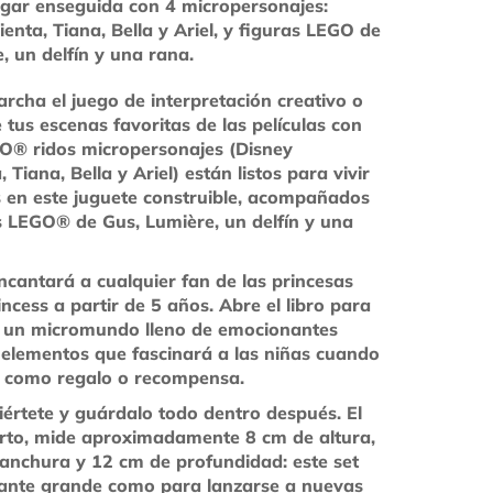
ugar enseguida con 4 micropersonajes:
ienta, Tiana, Bella y Ariel, y figuras LEGO de
, un delfín y una rana.
rcha el juego de interpretación creativo o
 tus escenas favoritas de las películas con
GO® ridos micropersonajes (Disney
, Tiana, Bella y Ariel) están listos para vivir
 en este juguete construible, acompañados
s LEGO® de Gus, Lumière, un delfín y una
encantará a cualquier fan de las princesas
ncess a partir de 5 años. Abre el libro para
 un micromundo lleno de emocionantes
y elementos que fascinará a las niñas cuando
n como regalo o recompensa.
viértete y guárdalo todo dentro después. El
ierto, mide aproximadamente 8 cm de altura,
anchura y 12 cm de profundidad: este set
tante grande como para lanzarse a nuevas