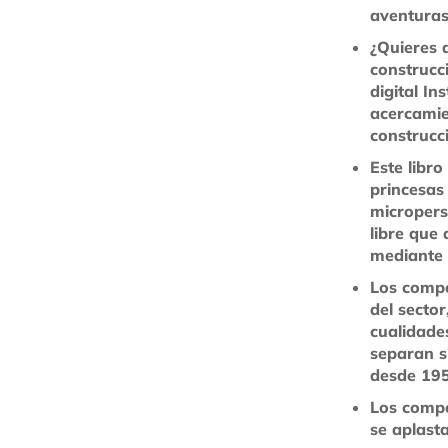
aventuras
¿Quieres 
construcc
digital In
acercamie
construcc
Este libro
princesas
micropers
libre que
mediante 
Los comp
del secto
cualidades
separan s
desde 195
Los compo
se aplast