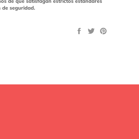
os de que satisfagan estrictos estándares
 de seguridad.
Compartir
Tuitear
Pinear
en
en
en
Facebook
Twitter
Pinterest