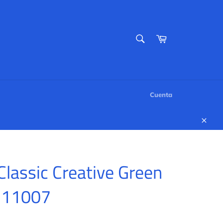
BUSCAR
Carrito
Buscar
Cuenta
Cerr
lassic Creative Green
s 11007