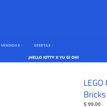
 VENDIDAS
OFERTAS
¡HELLO KITTY X YU GI OH!
LEGO C
Brick
Precio
$ 99.00