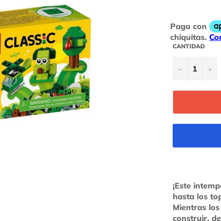
habitual
CANTIDAD
−
+
¡Este intemp
hasta los to
Mientras los
construir, d