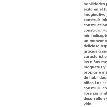
habilidades 
éxito en el f
imaginativo 
construir In
construcción
construir. H
minihelicóp
un manzano
delicioso as
gracias a sus
característi
los niños me
maquetas y 
propias e in
de habilidad
niños Los se
construir, c
libre sin lím
desarrollan 
vida.