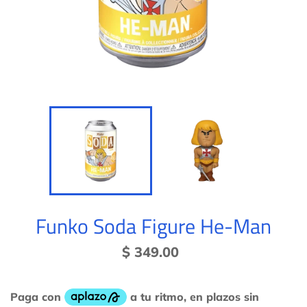
Funko Soda Figure He-Man
Precio
$ 349.00
habitual