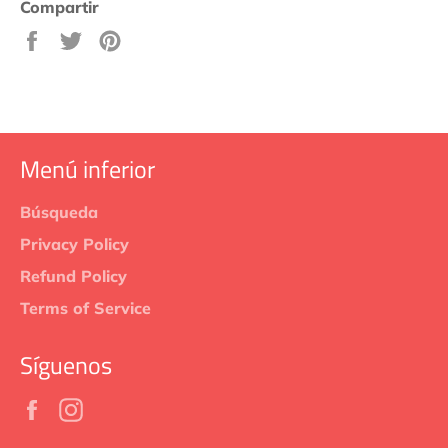
Compartir
Compartir
Tuitear
Pinear
en
en
en
Facebook
Twitter
Pinterest
Menú inferior
Búsqueda
Privacy Policy
Refund Policy
Terms of Service
Síguenos
Facebook
Instagram