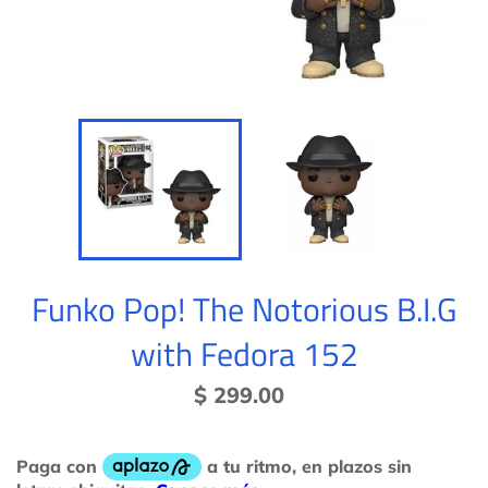
Funko Pop! The Notorious B.I.G
with Fedora 152
Precio
$ 299.00
habitual