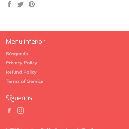
Compartir
Tuitear
Pinear
en
en
en
Facebook
Twitter
Pinterest
Menú inferior
Búsqueda
Privacy Policy
Refund Policy
Terms of Service
Síguenos
Facebook
Instagram