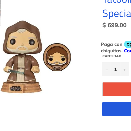
Specia
Precio
$ 699.00
habitual
CANTIDAD
−
+