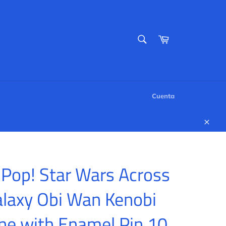
BUSCAR
Carrito
Buscar
Cuenta
Cerr
Pop! Star Wars Across
laxy Obi Wan Kenobi
ne with Enamel Pin 10