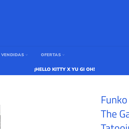
 VENDIDAS
OFERTAS
¡HELLO KITTY X YU GI OH!
Funko 
The Ga
Tatooi