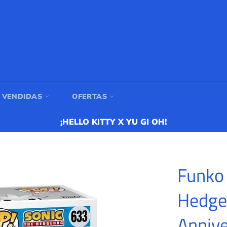
 VENDIDAS
OFERTAS
¡HELLO KITTY X YU GI OH!
Funko 
Hedgeh
Anniv