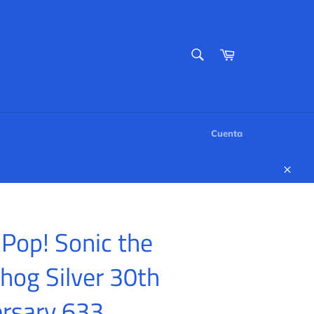
BUSCAR
Carrito
Buscar
Cuenta
Cerr
Pop! Sonic the
og Silver 30th
ersary 633