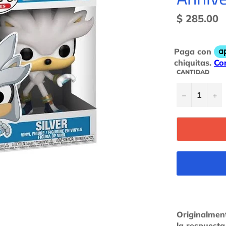
Precio
$ 285.00
habitual
CANTIDAD
−
+
Originalmen
la respuesta