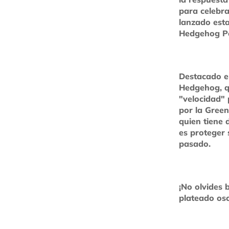
para celebra
lanzado est
Hedgehog Pop
Destacado en
Hedgehog, q
"velocidad" 
por la Green
quien tiene 
es proteger 
pasado.
¡No olvides b
plateado os