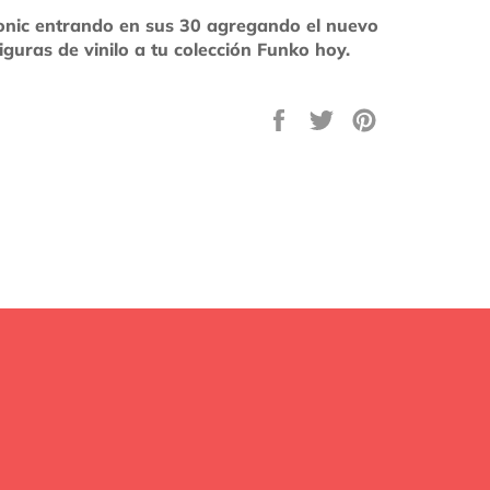
Sonic entrando en sus 30 agregando el nuevo
iguras de vinilo a tu colección Funko hoy.
Compartir
Tuitear
Pinear
en
en
en
Facebook
Twitter
Pinterest