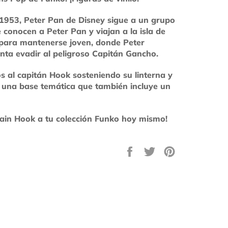
1953, Peter Pan de Disney sigue a un grupo
 conocen a Peter Pan y viajan a la isla de
para mantenerse joven, donde Peter
nta evadir al peligroso Capitán Gancho.
 al capitán Hook sosteniendo su linterna y
e una base temática que también incluye un
ain Hook a tu colección Funko hoy mismo!
Compartir
Tuitear
Pinear
en
en
en
Facebook
Twitter
Pinterest