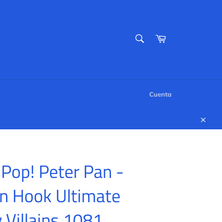
BUSCAR
Carrito
Buscar
Cuenta
Cerr
Pop! Peter Pan -
n Hook Ultimate
 Villains 1081