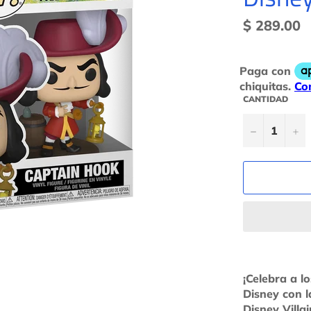
Precio
$ 289.00
habitual
CANTIDAD
−
+
¡Celebra a 
Disney con 
Disney Villa