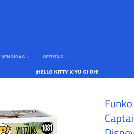
 VENDIDAS
OFERTAS
¡HELLO KITTY X YU GI OH!
Funko 
Captai
Disney