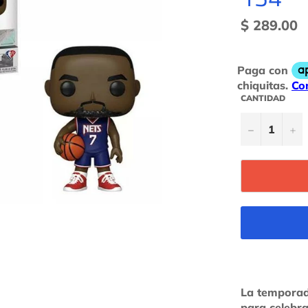
Precio
$ 289.00
habitual
CANTIDAD
−
+
La temporad
para celebr