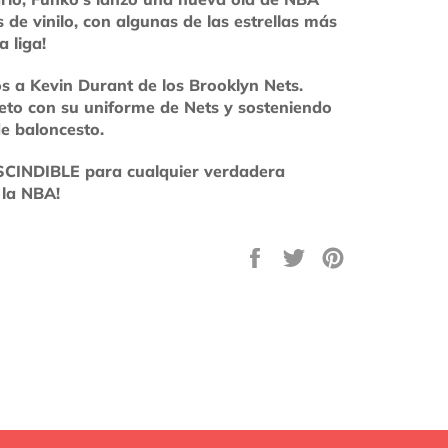
s de vinilo, con algunas de las estrellas más
a liga!
s a Kevin Durant de los Brooklyn Nets.
eto con su uniforme de Nets y sosteniendo
e baloncesto.
CINDIBLE para cualquier verdadera
 la NBA!
Compartir
Tuitear
Pinear
en
en
en
Facebook
Twitter
Pinterest