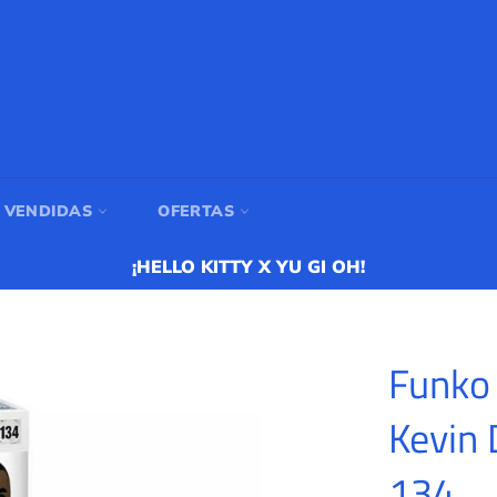
 VENDIDAS
OFERTAS
¡HELLO KITTY X YU GI OH!
Funko
Kevin 
134