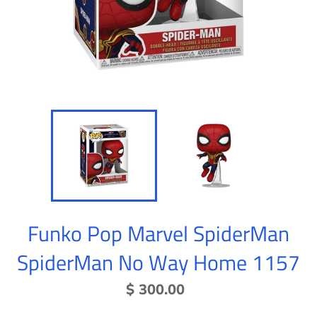
Funko Pop Marvel SpiderMan
SpiderMan No Way Home 1157
Precio
$ 300.00
habitual