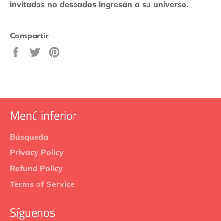
invitados no deseados ingresan a su universo.
Compartir
Compartir
Tuitear
Pinear
en
en
en
Facebook
Twitter
Pinterest
Menú inferior
Búsqueda
Privacy Policy
Refund Policy
Terms of Service
Síguenos