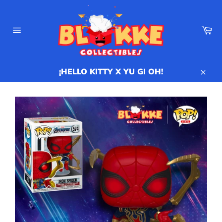
Ir
directamente
al
Ca
contenido
Navegación
¡HELLO KITTY X YU GI OH!
Cerr