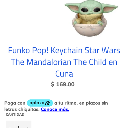
Funko Pop! Keychain Star Wars
The Mandalorian The Child en
Cuna
Precio
$ 169.00
habitual
CANTIDAD
−
+