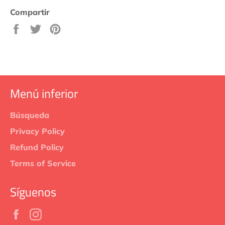
Compartir
Compartir
Tuitear
Pinear
en
en
en
Facebook
Twitter
Pinterest
Menú inferior
Búsqueda
Privacy Policy
Refund Policy
Terms of Service
Síguenos
Facebook
Instagram