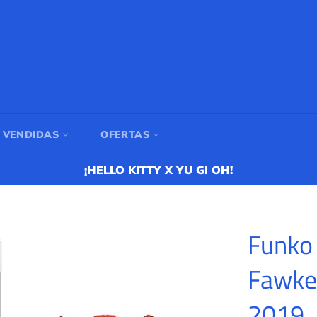
 VENDIDAS
OFERTAS
¡HELLO KITTY X YU GI OH!
Funko 
Fawke
2019