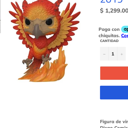
Precio
$ 1,299.0
habitual
CANTIDAD
−
+
Figura de vi
Diego Comic