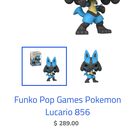
Funko Pop Games Pokemon
Lucario 856
Precio
$ 289.00
habitual