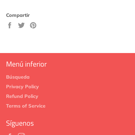
Compartir
Compartir
Tuitear
Pinear
en
en
en
Facebook
Twitter
Pinterest
Menú inferior
Búsqueda
Privacy Policy
Refund Policy
Terms of Service
Síguenos