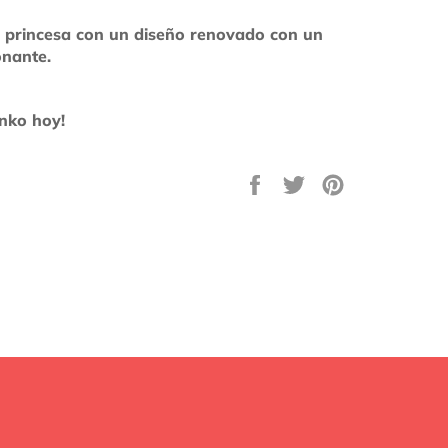
 princesa con un diseño renovado con un
onante.
unko hoy!
Compartir
Tuitear
Pinear
en
en
en
Facebook
Twitter
Pinterest