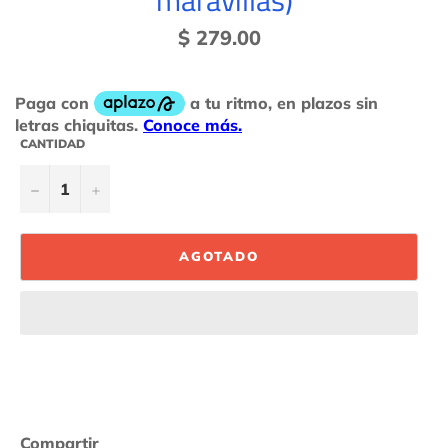
maravillas)
Precio
$ 279.00
habitual
CANTIDAD
−
+
AGOTADO
Compartir