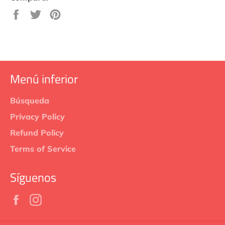
Compartir
Tuitear
Pinear
en
en
en
Facebook
Twitter
Pinterest
Menú inferior
Búsqueda
Privacy Policy
Refund Policy
Terms of Service
Síguenos
Facebook
Instagram