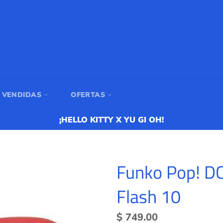
 VENDIDAS
OFERTAS
¡HELLO KITTY X YU GI OH!
Funko Pop! D
Flash 10
Precio
$ 749.00