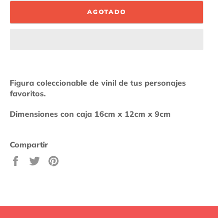
AGOTADO
Figura coleccionable de vinil de tus personajes
favoritos.
Dimensiones con caja 16cm x 12cm x 9cm
Compartir
Compartir
Tuitear
Pinear
en
en
en
Facebook
Twitter
Pinterest