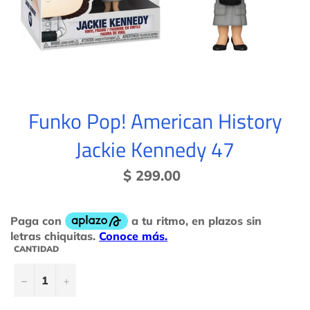
Funko Pop! American History
Jackie Kennedy 47
Precio
$ 299.00
habitual
CANTIDAD
−
+