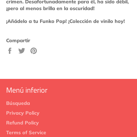
crimen. Desafortunadamente para él, ha sido débil,
¡pero al menos brilla en la oscuridad!
¡Añádelo a tu Funko Pop! ¡Colección de vinilo hoy!
Compartir
Compartir
Tuitear
Pinear
en
en
en
Facebook
Twitter
Pinterest
Menú inferior
Búsqueda
Privacy Policy
Refund Policy
Terms of Service