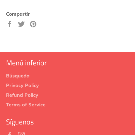
Compartir
Compartir
Tuitear
Pinear
en
en
en
Facebook
Twitter
Pinterest
Menú inferior
Búsqueda
Privacy Policy
Refund Policy
Terms of Service
Síguenos
Facebook
Instagram