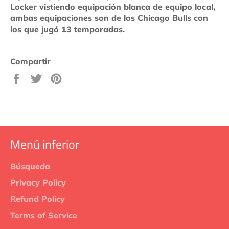
Locker vistiendo equipación blanca de equipo local,
ambas equipaciones son de los Chicago Bulls con
los que jugó 13 temporadas.
Compartir
Compartir
Tuitear
Pinear
en
en
en
Facebook
Twitter
Pinterest
Menú inferior
Búsqueda
Privacy Policy
Refund Policy
Terms of Service