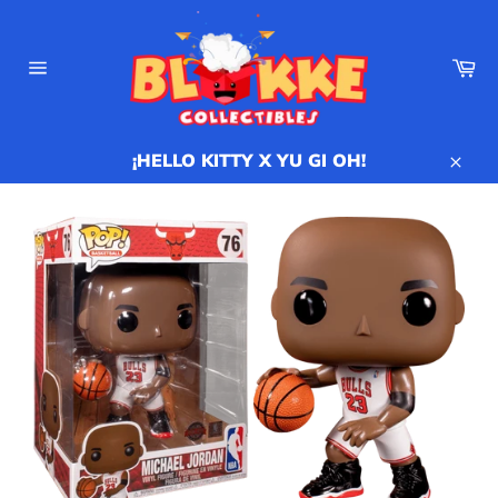
Ir
directamente
al
Ca
contenido
Navegación
¡HELLO KITTY X YU GI OH!
Cerr