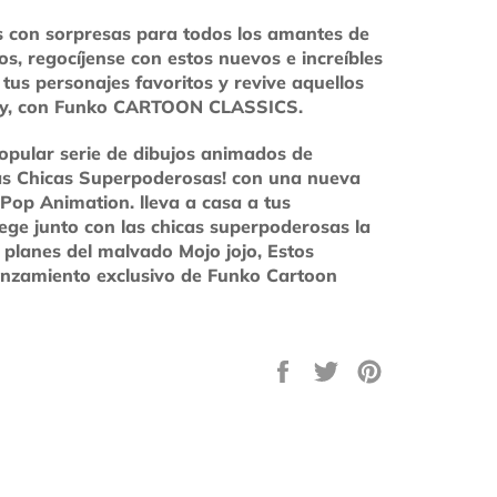
 con sorpresas para todos los amantes de
os, regocíjense con estos nuevos e increíbles
us personajes favoritos y revive aquellos
hoy, con Funko CARTOON CLASSICS.
popular serie de dibujos animados de
as Chicas Superpoderosas! con una nueva
 Pop Animation. lleva a casa a tus
tege junto con las chicas superpoderosas la
 planes del malvado Mojo jojo, Estos
anzamiento exclusivo de Funko Cartoon
Compartir
Tuitear
Pinear
en
en
en
Facebook
Twitter
Pinterest