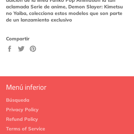
aclamada Serie de anime, Demon Slayer: Kimetsu
no Yaiba, colecciona estos modelos que son parte
de un lanzamiento exclusivo
Compartir
Compartir
Tuitear
Pinear
en
en
en
Facebook
Twitter
Pinterest
Menú inferior
Búsqueda
Privacy Policy
Refund Policy
Terms of Service