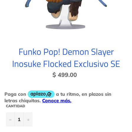
Funko Pop! Demon Slayer
Inosuke Flocked Exclusivo SE
Precio
$ 499.00
habitual
CANTIDAD
−
+