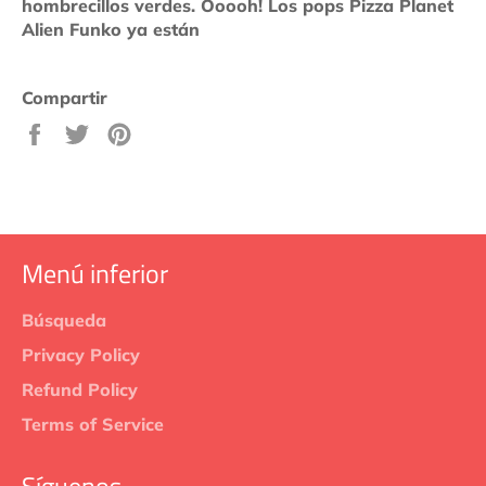
hombrecillos verdes. Ooooh! Los pops Pizza Planet
Alien Funko ya están
Compartir
Compartir
Tuitear
Pinear
en
en
en
Facebook
Twitter
Pinterest
Menú inferior
Búsqueda
Privacy Policy
Refund Policy
Terms of Service
Síguenos