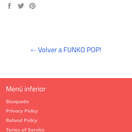
Compartir
Tuitear
Pinear
en
en
en
Facebook
Twitter
Pinterest
Volver a FUNKO POP!
Menú inferior
Búsqueda
Privacy Policy
Refund Policy
Terms of Service