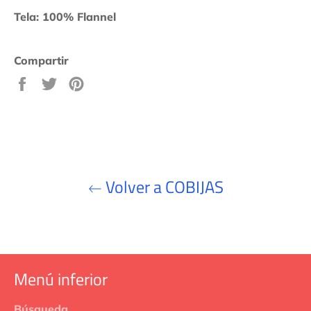
Tela: 100% Flannel
Compartir
Compartir
Tuitear
Pinear
en
en
en
Facebook
Twitter
Pinterest
Volver a COBIJAS
Menú inferior
Búsqueda