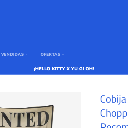
 VENDIDAS
OFERTAS
¡HELLO KITTY X YU GI OH!
Cobija
Chopp
Recom