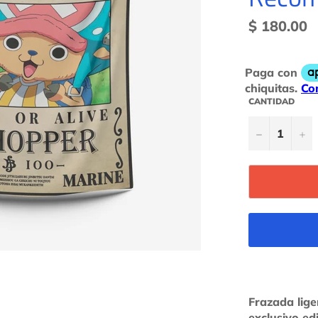
Precio
$ 180.00
habitual
CANTIDAD
−
+
Frazada lig
exclusivo ed