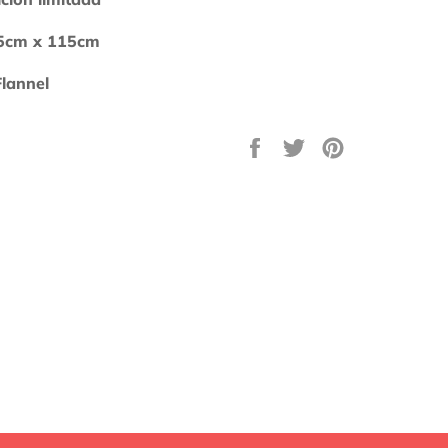
5cm x 115cm
lannel
Compartir
Tuitear
Pinear
en
en
en
Facebook
Twitter
Pinterest